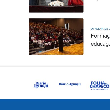
DI FOLHA DE
Formaçã
educaç