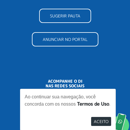
SUGERIR PAUTA
ANUNCIAR NO PORTAL
ACOMPANHE O DI
NAS REDES SOCIAIS
Ao continuar sua navegação, você
Termos de Uso
concorda com os nossos
.
ACEITO
Desenvolvido por
Elo Ideias
Re
no