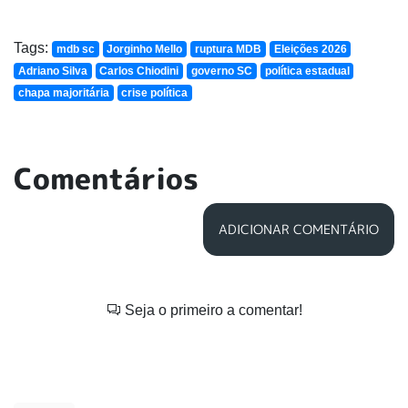
Tags:
mdb sc
Jorginho Mello
ruptura MDB
Eleições 2026
Adriano Silva
Carlos Chiodini
governo SC
política estadual
chapa majoritária
crise política
Comentários
ADICIONAR COMENTÁRIO
Seja o primeiro a comentar!