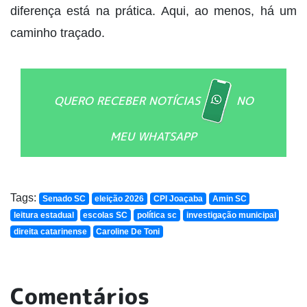
diferença está na prática. Aqui, ao menos, há um
caminho traçado.
QUERO RECEBER NOTÍCIAS
NO
MEU WHATSAPP
Tags:
Senado SC
eleição 2026
CPI Joaçaba
Amin SC
leitura estadual
escolas SC
política sc
investigação municipal
direita catarinense
Caroline De Toni
Comentários