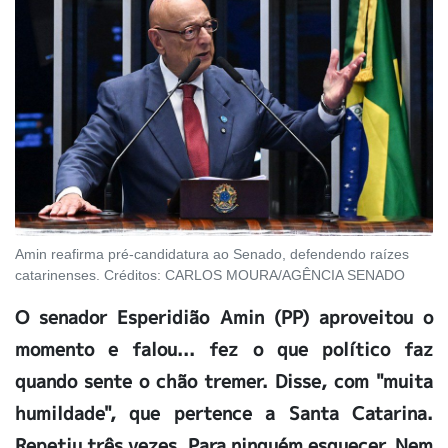
Amin reafirma pré-candidatura ao Senado, defendendo raízes
catarinenses. Créditos: CARLOS MOURA/AGÊNCIA SENADO
O senador Esperidião Amin (PP) aproveitou o
momento e falou... fez o que político faz
quando sente o chão tremer. Disse, com "muita
humildade", que pertence a Santa Catarina.
Repetiu três vezes. Para ninguém esquecer. Nem