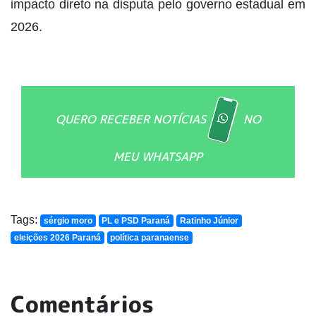
impacto direto na disputa pelo governo estadual em
2026.
QUERO RECEBER NOTÍCIAS
NO
MEU WHATSAPP
Tags:
sérgio moro
PL e PSD Paraná
Ratinho Júnior
eleições 2026 Paraná
política paranaense
Comentários