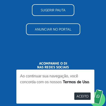
SUGERIR PAUTA
ANUNCIAR NO PORTAL
ACOMPANHE O DI
NAS REDES SOCIAIS
Ao continuar sua navegação, você
Termos de Uso
concorda com os nossos
.
ACEITO
Desenvolvido por
Elo Ideias
Re
no