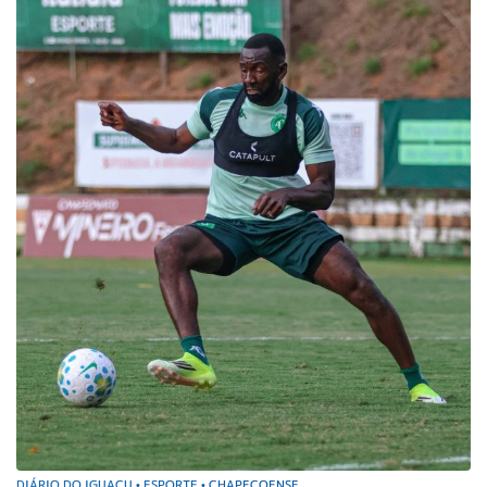
DIÁRIO DO IGUAÇU
ESPORTE
CHAPECOENSE
•
•