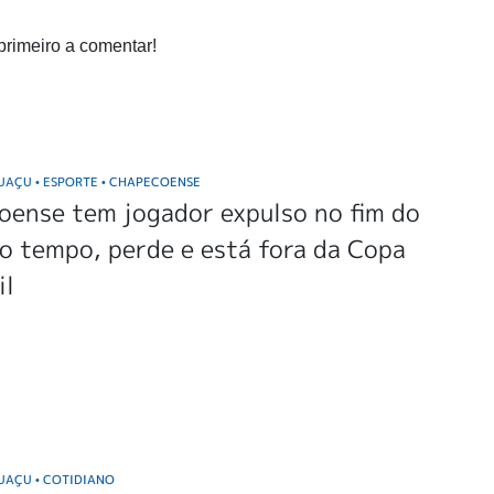
primeiro a comentar!
GUAÇU
ESPORTE
CHAPECOENSE
•
•
oense tem jogador expulso no fim do
o tempo, perde e está fora da Copa
il
GUAÇU
COTIDIANO
•