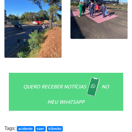
QUERO RECEBER NOTÍCIAS
NO
MEU WHATSAPP
Tags:
acidente
saer
trânsito