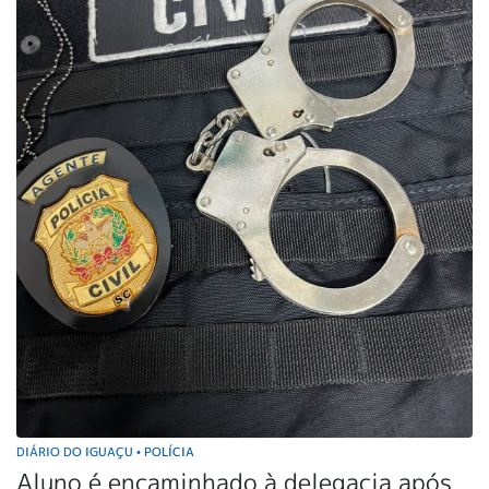
DIÁRIO DO IGUAÇU
POLÍCIA
•
Aluno é encaminhado à delegacia após