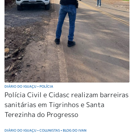
DIÁRIO DO IGUAÇU
POLÍCIA
•
Polícia Civil e Cidasc realizam barreiras
sanitárias em Tigrinhos e Santa
Terezinha do Progresso
DIÁRIO DO IGUAÇU
COLUNISTAS
BLOG DO IVAN
•
•