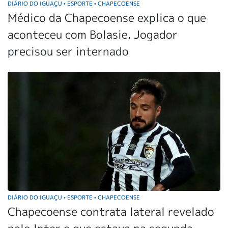
DIÁRIO DO IGUAÇU
ESPORTE
CHAPECOENSE
•
•
Médico da Chapecoense explica o que
aconteceu com Bolasie. Jogador
precisou ser internado
DIÁRIO DO IGUAÇU
ESPORTE
CHAPECOENSE
•
•
Chapecoense contrata lateral revelado