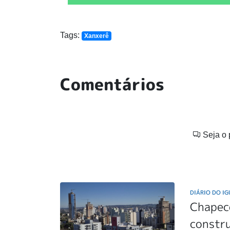
Tags:
Xanxerê
Comentários
Seja o 
DIÁRIO DO I
Chapecó
constru