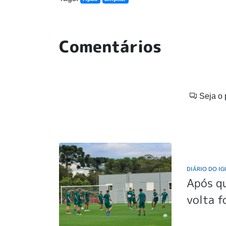
Comentários
Seja o 
DIÁRIO DO I
Após q
volta f