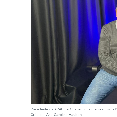
Presidente da APAE de Chapecó, Jaime Francisco Bat
Créditos:
Ana Caroline Haubert