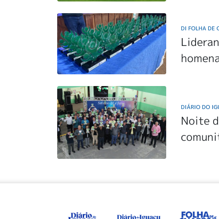
DI FOLHA DE
Lidera
homena
DIÁRIO DO I
Noite 
comuni