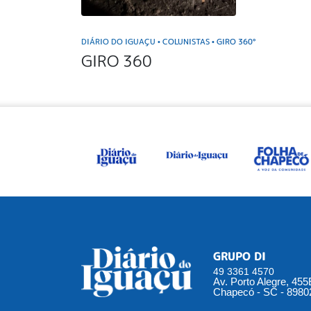
DIÁRIO DO IGUAÇU
COLUNISTAS
GIRO 360°
•
•
GIRO 360
GRUPO DI
49 3361 4570
Av. Porto Alegre, 45
Chapecó - SC - 8980