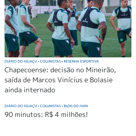
DIÁRIO DO IGUAÇU
COLUNISTAS
RESENHA ESPORTIVA
•
•
Chapecoense: decisão no Mineirão,
saída de Marcos Vinícius e Bolasie
ainda internado
DIÁRIO DO IGUAÇU
COLUNISTAS
BLOG DO IVAN
•
•
90 minutos: R$ 4 milhões!