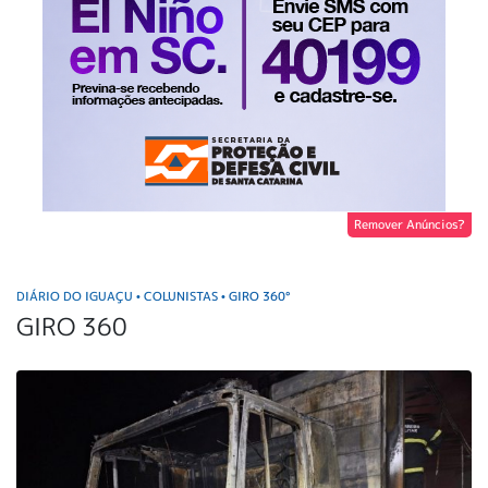
Remover Anúncios?
DIÁRIO DO IGUAÇU
COLUNISTAS
GIRO 360°
•
•
GIRO 360