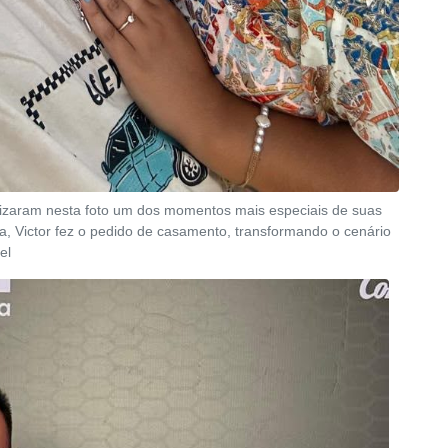
rnizaram nesta foto um dos momentos mais especiais de suas
a, Victor fez o pedido de casamento, transformando o cenário
el