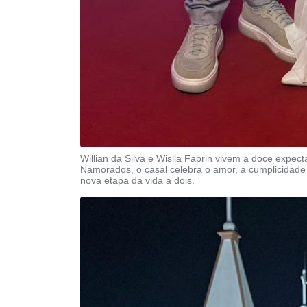
Willian da Silva e Wislla Fabrin vivem a doce expe
Namorados, o casal celebra o amor, a cumplicidad
nova etapa da vida a dois.