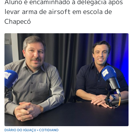
Aluno é encaminhado à delegacia após
levar arma de airsoft em escola de
Chapecó
DIÁRIO DO IGUAÇU
COTIDIANO
•