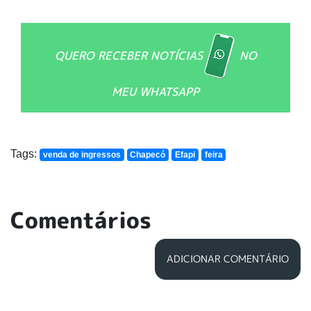
QUERO RECEBER NOTÍCIAS
NO
MEU WHATSAPP
Tags:
venda de ingressos
Chapecó
Efapi
feira
Comentários
ADICIONAR COMENTÁRIO