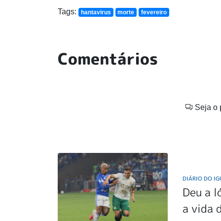
Tags:
hantavirus
morte
fevereiro
Comentários
Seja o 
DIÁRIO DO I
Deu a l
a vida 