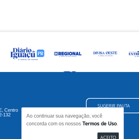
SUGERIR PAUTA
5E, Centro
2-132
Ao continuar sua navegação, você
Termos de Uso
concorda com os nossos
.
ACEITO