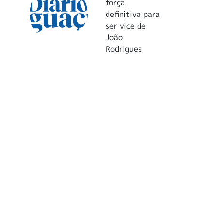
força
definitiva para
ser vice de
João
Rodrigues