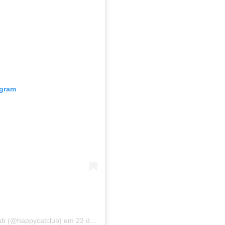
agram
ub (@happycatclub)
em
23 de Set, 2020 às 12:17 PDT