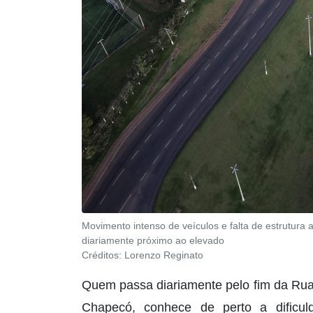
Movimento intenso de veículos e falta de estrutura
diariamente próximo ao elevado
Créditos:
Lorenzo Reginato
Quem passa diariamente pelo fim da Rua 
Chapecó, conhece de perto a dificul