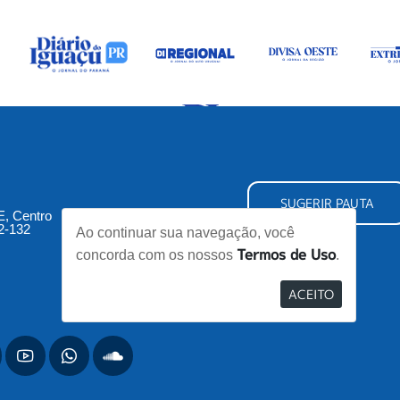
SUGERIR PAUTA
5E, Centro
2-132
Ao continuar sua navegação, você
Termos de Uso
concorda com os nossos
.
ACEITO