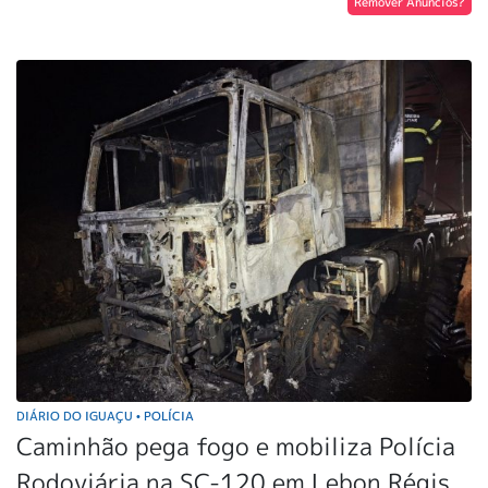
Remover Anúncios?
DIÁRIO DO IGUAÇU
POLÍCIA
•
Caminhão pega fogo e mobiliza Polícia
Rodoviária na SC-120 em Lebon Régis