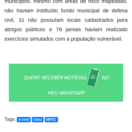
municípios, mesmo com áreas de risco mapeadas,
não haviam instituído fundo municipal de defesa
civil, 31 não possuíam locais cadastrados para
abrigos públicos e 79 jamais haviam realizado
exercícios simulados com a população vulnerável.
QUERO RECEBER NOTÍCIAS
NO
MEU WHATSAPP
Tags:
el ninõ
clima
MPSC