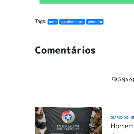
Tags:
smo
quadrimestre
primeiro
Comentários
Seja o 
DIÁRIO DO I
Homem d