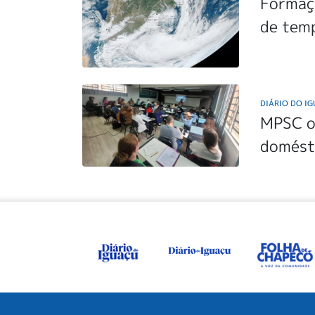
Formaç
de tem
DIÁRIO DO I
MPSC or
domést