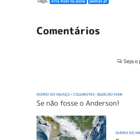
Tags:
erva mate tia joana
palmas pr
Comentários
Seja o 
DIÁRIO DO IGUAÇU
COLUNISTAS
BLOG DO IVAN
•
•
Se não fosse o Anderson!
DIÁRIO DO I