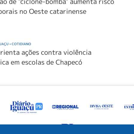
ão de "ciclone-bomba" aumenta risco
porais no Oeste catarinense
GUAÇU
COTIDIANO
•
ienta ações contra violência
ica em escolas de Chapecó