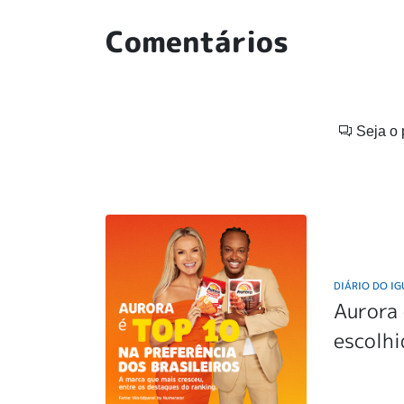
Comentários
Seja o 
DIÁRIO DO I
Aurora 
escolhi