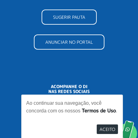
SUGERIR PAUTA
ANUNCIAR NO PORTAL
ACOMPANHE O DI
NAS REDES SOCIAIS
Ao continuar sua navegação, você
Termos de Uso
concorda com os nossos
.
ACEITO
Desenvolvido por
Elo Ideias
Re
no