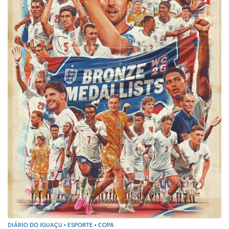
DIÁRIO DO IGUAÇU
ESPORTE
COPA
•
•