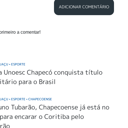
ADICIONAR COMENTÁRIO
primeiro a comentar!
GUAÇU
ESPORTE
•
a Unoesc Chapecó conquista título
itário para o Brasil
GUAÇU
ESPORTE
CHAPECOENSE
•
•
uno Tubarão, Chapecoense já está no
para encarar o Coritiba pelo
irão