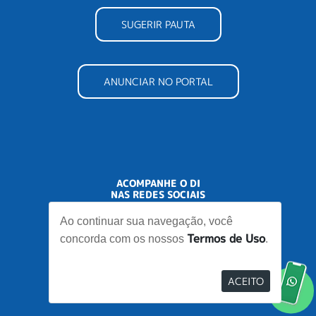
SUGERIR PAUTA
ANUNCIAR NO PORTAL
ACOMPANHE O DI
NAS REDES SOCIAIS
Ao continuar sua navegação, você
Termos de Uso
concorda com os nossos
.
ACEITO
Desenvolvido por
Elo Ideias
Re
no