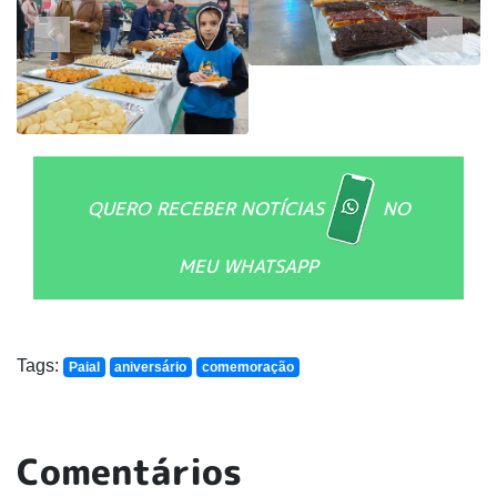
QUERO RECEBER NOTÍCIAS
NO
MEU WHATSAPP
Tags:
Paial
aniversário
comemoração
Comentários