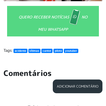
QUERO RECEBER NOTÍCIAS
NO
MEU WHATSAPP
Tags:
acidente
vítimas
cantor
piloto
youtuber
Comentários
ADICIONAR COMENTÁRIO