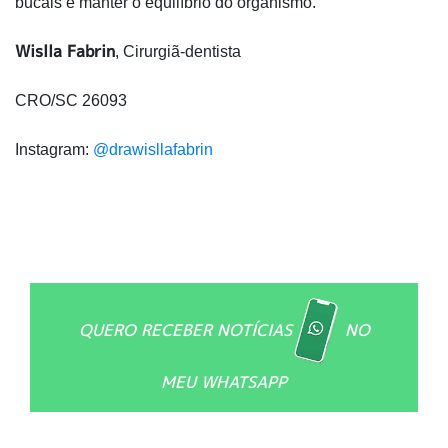
bucais e manter o equilíbrio do organismo.
Wislla Fabrin
, Cirurgiã-dentista
CRO/SC 26093
Instagram:
@drawisllafabrin
QUERO RECEBER NOTÍCIAS
NO
MEU WHATSAPP