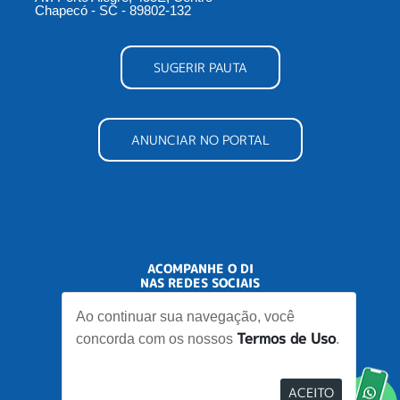
Chapecó - SC - 89802-132
SUGERIR PAUTA
ANUNCIAR NO PORTAL
ACOMPANHE O DI
NAS REDES SOCIAIS
Ao continuar sua navegação, você
Termos de Uso
concorda com os nossos
.
ACEITO
Desenvolvido por
Elo Ideias
Re