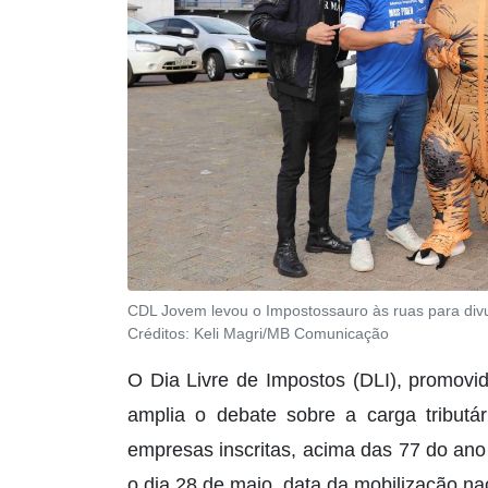
CDL Jovem levou o Impostossauro às ruas para di
Créditos:
Keli Magri/MB Comunicação
O Dia Livre de Impostos (DLI), promovi
amplia o debate sobre a carga tributá
empresas inscritas, acima das 77 do ano
o dia 28 de maio, data da mobilização na