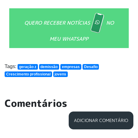
QUERO RECEBER NOTÍCIAS
NO
MEU WHATSAPP
Tags:
geração z
demissão
empresas
Desafio
Crescimento profissional
jovens
Comentários
ADICIONAR COMENTÁRIO