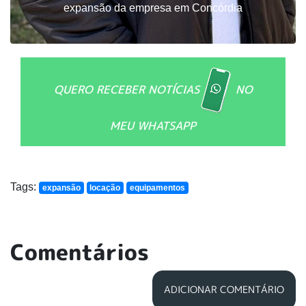
expansão da empresa em Concórdia
QUERO RECEBER NOTÍCIAS
NO
MEU WHATSAPP
Tags:
expansão
locação
equipamentos
Comentários
ADICIONAR COMENTÁRIO