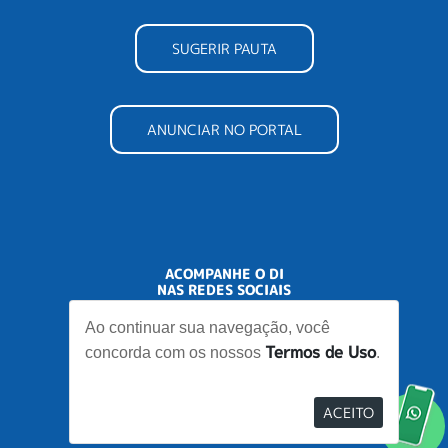
SUGERIR PAUTA
ANUNCIAR NO PORTAL
ACOMPANHE O DI
NAS REDES SOCIAIS
Ao continuar sua navegação, você
Termos de Uso
concorda com os nossos
.
ACEITO
Desenvolvido por
Elo Ideias
Re
no