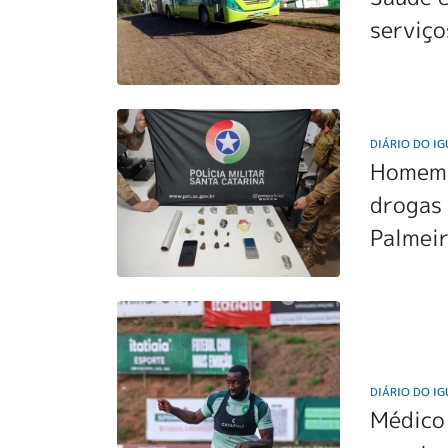
serviço
DIÁRIO DO I
Homem d
drogas
Palmei
DIÁRIO DO I
Médico