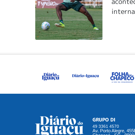
acontec
intern
GRUPO DI
49 3361 4570
Av. Porto Alegre, 45