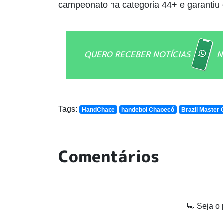
campeonato na categoria 44+ e garantiu 
QUERO RECEBER NOTÍCIAS
N
Tags:
HandChape
handebol Chapecó
Brazil Master 
Comentários
Seja o 