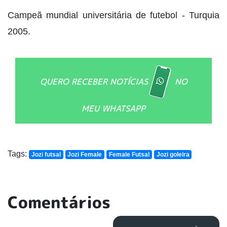
Campeã mundial universitária de futebol - Turquia
2005.
QUERO RECEBER NOTÍCIAS
NO
MEU WHATSAPP
Tags:
Jozi futsal
Jozi Female
Female Futsal
Jozi goleira
Comentários