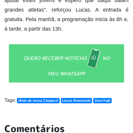
ajudar estes jovens e espero que daqui saiam
grandes atletas", reforçou Lucas. A entrada é
gratuita. Pela manhã, a programação inicia às 8h e,
à tarde, a partir das 13h.
QUERO RECEBER NOTÍCIAS
NO
MEU WHATSAPP
Tags:
tênis de mesa Chapecó
Lucas Romanski
Davi Fujii
Comentários