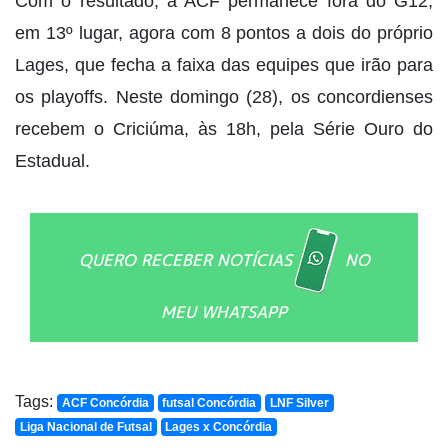
Com o resultado, a ACF permanece fora do G12,
em 13º lugar, agora com 8 pontos a dois do próprio
Lages, que fecha a faixa das equipes que irão para
os playoffs. Neste domingo (28), os concordienses
recebem o Criciúma, às 18h, pela Série Ouro do
Estadual.
QUERO RECEBER NOTÍCIAS
NO
MEU WHATSAPP
Tags:
ACF Concórdia
futsal Concórdia
LNF Silver
Liga Nacional de Futsal
Lages x Concórdia