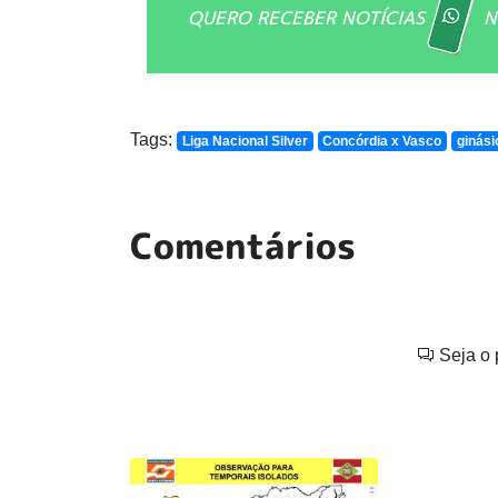
QUERO RECEBER NOTÍCIAS
N
Tags:
Liga Nacional Silver
Concórdia x Vasco
ginási
Comentários
Seja o 