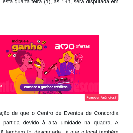
 esta quarta-feira (1), às 19h, será disputada em
Remover Anúncios?
atação de que o Centro de Eventos de Concórdia
 partida devido à alta umidade na quadra. A
butã também foi descartada, já que o local também