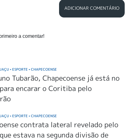
ADICIONAR COMENTÁRIO
primeiro a comentar!
GUAÇU
ESPORTE
CHAPECOENSE
•
•
uno Tubarão, Chapecoense já está no
para encarar o Coritiba pelo
irão
GUAÇU
ESPORTE
CHAPECOENSE
•
•
ense contrata lateral revelado pelo
 que estava na segunda divisão de