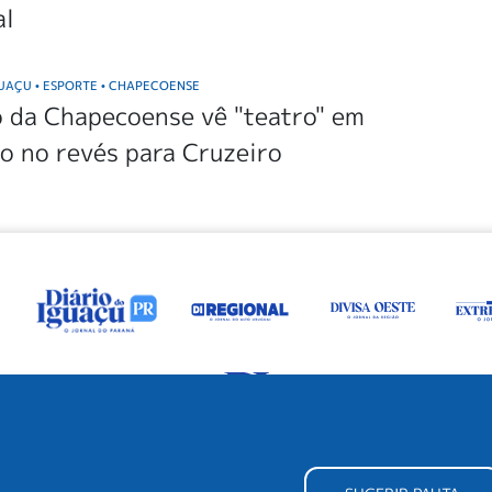
al
GUAÇU
ESPORTE
CHAPECOENSE
•
•
 da Chapecoense vê "teatro" em
o no revés para Cruzeiro