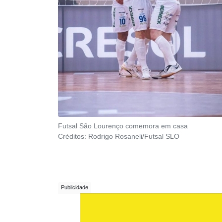
Futsal São Lourenço comemora em casa
Créditos:
Rodrigo Rosaneli/Futsal SLO