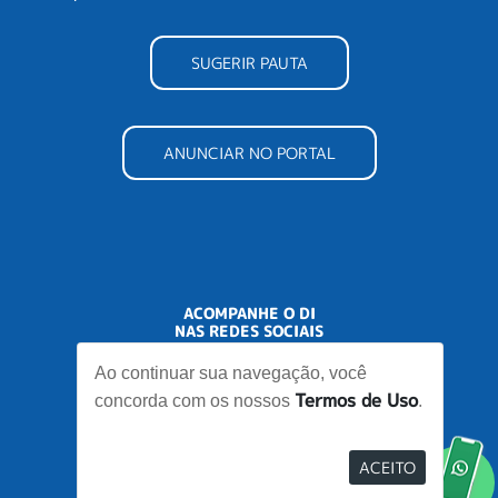
SUGERIR PAUTA
ANUNCIAR NO PORTAL
ACOMPANHE O DI
NAS REDES SOCIAIS
Ao continuar sua navegação, você
Termos de Uso
concorda com os nossos
.
ACEITO
Desenvolvido por
Elo Ideias
Re
no