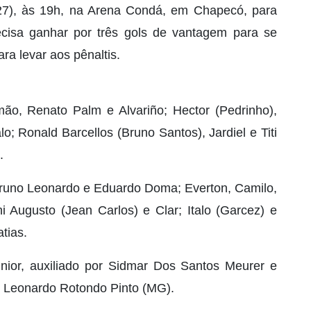
(27), às 19h, na Arena Condá, em Chapecó, para
ecisa ganhar por três gols de vantagem para se
ra levar aos pênaltis.
ão, Renato Palm e Alvariño; Hector (Pedrinho),
o; Ronald Barcellos (Bruno Santos), Jardiel e Titi
.
Bruno Leonardo e Eduardo Doma; Everton, Camilo,
ni Augusto (Jean Carlos) e Clar; Italo (Garcez) e
tias.
nior, auxiliado por Sidmar Dos Santos Meurer e
R: Leonardo Rotondo Pinto (MG).