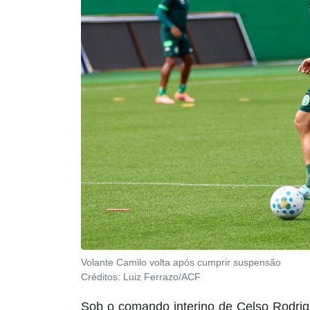
Volante Camilo volta após cumprir suspensão
Créditos:
Luiz Ferrazo/ACF
Sob o comando interino de Celso Rodri