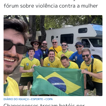
fórum sobre violência contra a mulher
DIÁRIO DO IGUAÇU
ESPORTE
COPA
•
•
Chapecoenses trocam hotéis por