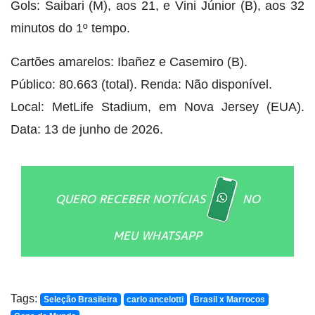
Gols: Saibari (M), aos 21, e Vini Júnior (B), aos 32
minutos do 1º tempo.
Cartões amarelos: Ibañez e Casemiro (B).
Público: 80.663 (total). Renda: Não disponível.
Local: MetLife Stadium, em Nova Jersey (EUA).
Data: 13 de junho de 2026.
QUERO RECEBER NOTÍCIAS
NO
MEU WHATSAPP
Tags:
Seleção Brasileira
carlo ancelotti
Brasil x Marrocos