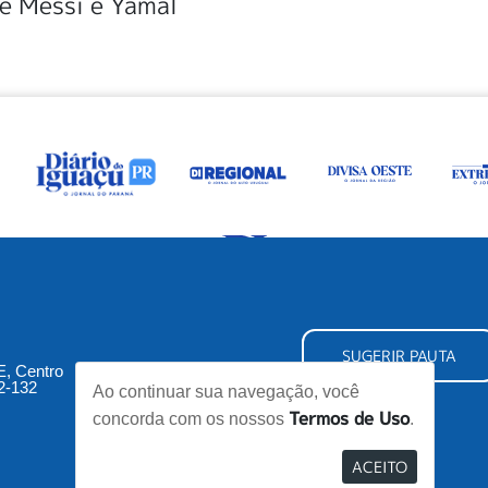
de Messi e Yamal
SUGERIR PAUTA
5E, Centro
2-132
Ao continuar sua navegação, você
Termos de Uso
concorda com os nossos
.
ACEITO