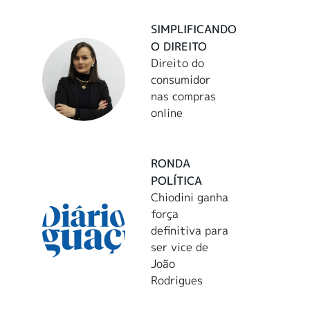
SIMPLIFICANDO
O DIREITO
Direito do
consumidor
nas compras
online
RONDA
POLÍTICA
Chiodini ganha
força
definitiva para
ser vice de
João
Rodrigues