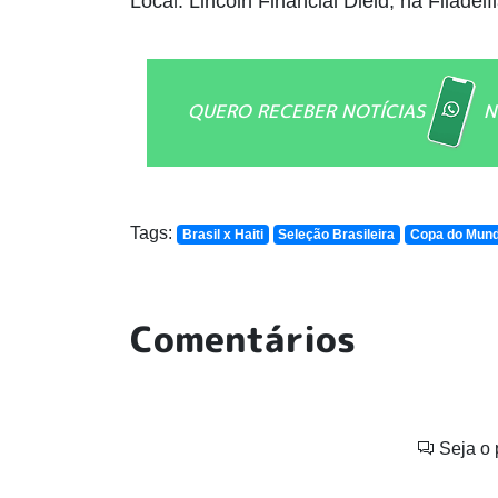
Local: Lincoln Financial Dield, na Filadél
QUERO RECEBER NOTÍCIAS
N
Tags:
Brasil x Haiti
Seleção Brasileira
Copa do Mun
Comentários
Seja o 