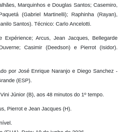
agalhães, Marquinhos e Douglas Santos; Casemiro,
quetá (Gabriel Martinelli); Raphinha (Rayan),
nilo Santos). Técnico: Carlo Ancelotti.
 e Expérience; Arcus, Jean Jacques, Bellegarde
Duverne; Casimir (Deedson) e Pierrot (Isidor).
iado por José Enrique Naranjo e Diego Sanchez -
Grande (ESP).
Vini Júnior (B), aos 48 minutos do 1º tempo.
s, Pierrot e Jean Jacques (H).
nível.